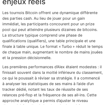
enjeux réels
Les tournois Bitcoin offrent une dynamique différente
des parties cash. Au lieu de jouer pour un gain
immédiat, les participants concourent pour un prize
pool qui peut atteindre plusieurs dizaines de bitcoins.
La structure typique comprend une phase de
qualifications (qualifiers), une table principale et une
finale à table unique. Le format « Turbo » réduit le temps
de chaque main, augmentant le nombre de mains jouées
et la pression décisionnelle.
Les premières performances d’Alex étaient modestes : il
finissait souvent dans la moitié inférieure du classement,
ce qui le poussait à réviser sa stratégie. Il a commencé
à analyser les statistiques de ses mains à l’aide d’un
tracker dédié, notant les taux de réussite de ses
relances pré‑flop et la fréquence de ses all‑ins. Cette
approche analytique a permis d’ajuster le niveau