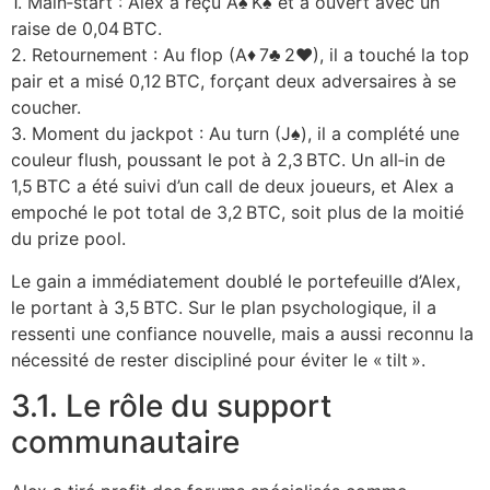
1. Main‑start : Alex a reçu A♠ K♠ et a ouvert avec un
raise de 0,04 BTC.
2. Retournement : Au flop (A♦ 7♣ 2♥), il a touché la top
pair et a misé 0,12 BTC, forçant deux adversaires à se
coucher.
3. Moment du jackpot : Au turn (J♠), il a complété une
couleur flush, poussant le pot à 2,3 BTC. Un all‑in de
1,5 BTC a été suivi d’un call de deux joueurs, et Alex a
empoché le pot total de 3,2 BTC, soit plus de la moitié
du prize pool.
Le gain a immédiatement doublé le portefeuille d’Alex,
le portant à 3,5 BTC. Sur le plan psychologique, il a
ressenti une confiance nouvelle, mais a aussi reconnu la
nécessité de rester discipliné pour éviter le « tilt ».
3.1. Le rôle du support
communautaire