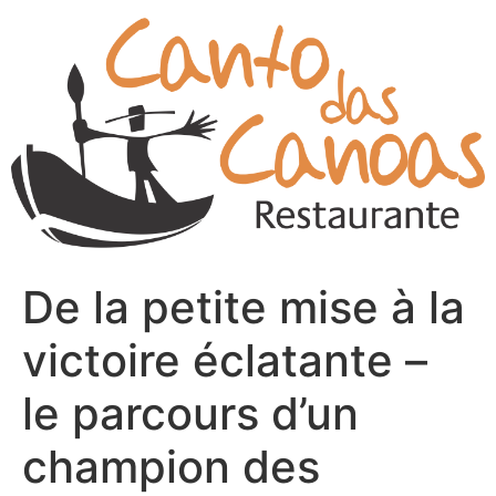
Ir
para
o
conteúdo
De la petite mise à la
victoire éclatante –
le parcours d’un
champion des