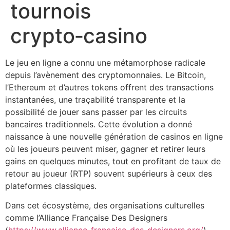
tournois
crypto‑casino
Le jeu en ligne a connu une métamorphose radicale
depuis l’avènement des cryptomonnaies. Le Bitcoin,
l’Ethereum et d’autres tokens offrent des transactions
instantanées, une traçabilité transparente et la
possibilité de jouer sans passer par les circuits
bancaires traditionnels. Cette évolution a donné
naissance à une nouvelle génération de casinos en ligne
où les joueurs peuvent miser, gagner et retirer leurs
gains en quelques minutes, tout en profitant de taux de
retour au joueur (RTP) souvent supérieurs à ceux des
plateformes classiques.
Dans cet écosystème, des organisations culturelles
comme l’Alliance Française Des Designers