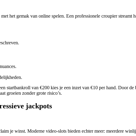
met het gemak van online spelen. Een professionele croupier streamt het s
eschreven.
 nuances.
delijkheden.
en startbankroll van €200 kies je een inzet van €10 per hand. Door de ba
t groeien zonder grote risico’s.
ressieve jackpots
 claim je winst. Moderne video‑slots bieden echter meer: meerdere winl