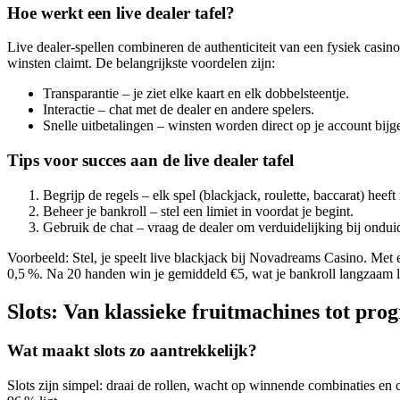
Hoe werkt een live dealer tafel?
Live dealer‑spellen combineren de authenticiteit van een fysiek casino 
winsten claimt. De belangrijkste voordelen zijn:
Transparantie – je ziet elke kaart en elk dobbelsteentje.
Interactie – chat met de dealer en andere spelers.
Snelle uitbetalingen – winsten worden direct op je account bijg
Tips voor succes aan de live dealer tafel
Begrijp de regels – elk spel (blackjack, roulette, baccarat) heeft
Beheer je bankroll – stel een limiet in voordat je begint.
Gebruik de chat – vraag de dealer om verduidelijking bij ondui
Voorbeeld: Stel, je speelt live blackjack bij Novadreams Casino. Met e
0,5 %. Na 20 handen win je gemiddeld €5, wat je bankroll langzaam laa
Slots: Van klassieke fruitmachines tot prog
Wat maakt slots zo aantrekkelijk?
Slots zijn simpel: draai de rollen, wacht op winnende combinaties en