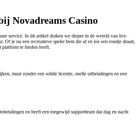
 bij Novadreams Casino
re service. In dit artikel duiken we dieper in de wereld van live
 Of je nu een recreatieve speler bent die af en toe een rondje draait,
 platform te bieden heeft.
ken, maar zonder een solide licentie, snelle uitbetalingen en een
tobetalingen en heeft een toegewijd supportteam dat dag en nacht