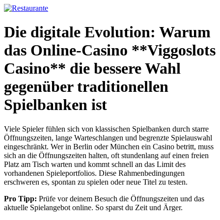
Ir
para
o
Die digitale Evolution: Warum
conteúdo
das Online‑Casino **Viggoslots
Casino** die bessere Wahl
gegenüber traditionellen
Spielbanken ist
Viele Spieler fühlen sich von klassischen Spielbanken durch starre
Öffnungszeiten, lange Warteschlangen und begrenzte Spielauswahl
eingeschränkt. Wer in Berlin oder München ein Casino betritt, muss
sich an die Öffnungszeiten halten, oft stundenlang auf einen freien
Platz am Tisch warten und kommt schnell an das Limit des
vorhandenen Spieleportfolios. Diese Rahmenbedingungen
erschweren es, spontan zu spielen oder neue Titel zu testen.
Pro Tipp:
Prüfe vor deinem Besuch die Öffnungszeiten und das
aktuelle Spielangebot online. So sparst du Zeit und Ärger.