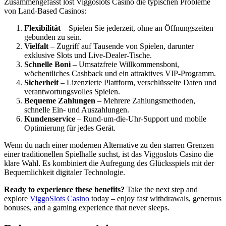
Zusammengefasst löst Viggoslots Casino die typischen Probleme
von Land‑Based Casinos:
Flexibilität
– Spielen Sie jederzeit, ohne an Öffnungszeiten
gebunden zu sein.
Vielfalt
– Zugriff auf Tausende von Spielen, darunter
exklusive Slots und Live‑Dealer‑Tische.
Schnelle Boni
– Umsatzfreie Willkommensboni,
wöchentliches Cashback und ein attraktives VIP‑Programm.
Sicherheit
– Lizenzierte Plattform, verschlüsselte Daten und
verantwortungsvolles Spielen.
Bequeme Zahlungen
– Mehrere Zahlungsmethoden,
schnelle Ein‑ und Auszahlungen.
Kundenservice
– Rund‑um‑die‑Uhr‑Support und mobile
Optimierung für jedes Gerät.
Wenn du nach einer modernen Alternative zu den starren Grenzen
einer traditionellen Spielhalle suchst, ist das Viggoslots Casino die
klare Wahl. Es kombiniert die Aufregung des Glücksspiels mit der
Bequemlichkeit digitaler Technologie.
Ready to experience these benefits?
Take the next step and
explore
ViggoSlots Casino
today – enjoy fast withdrawals, generous
bonuses, and a gaming experience that never sleeps.