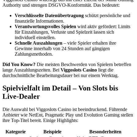
Authority und strengen DSGVO‑Konformität. Das bedeutet:
Verschlüsselte Datenübertragung
schützt persönliche und
finanzielle Informationen.
Verantwortungsvolles Spielen
wird aktiv gefördert: Limits
für Einzahlungen, Verluste und Spielzeit lassen sich
individuell einstellen.
Schnelle Auszahlungen
– viele Spieler erhalten ihre
Gewinne innerhalb von 24 Stunden auf gängigen
Zahlungsmethoden.
Did You Know?
Die meisten Beschwerden von Spielern betreffen
lange Auszahlungszeiten. Bei
Viggoslots Casino
liegt die
durchschnittliche Bearbeitungsdauer bei nur einem Werktag.
Spielvielfalt im Detail – Von Slots bis
Live‑Dealer
Die Auswahl bei Viggoslots Casino ist beeindruckend. Führende
Anbieter wie NetEnt, Pragmatic Play und Evolution Gaming stellen
ihre Top‑Titel bereit. Einige Highlights:
Kategorie
Beispiele
Besonderheiten