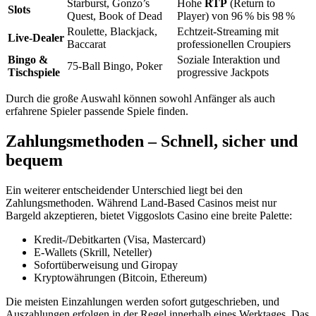
Starburst, Gonzo’s
Hohe
RTP
(Return to
Slots
Quest, Book of Dead
Player) von 96 % bis 98 %
Roulette, Blackjack,
Echtzeit‑Streaming mit
Live‑Dealer
Baccarat
professionellen Croupiers
Bingo &
Soziale Interaktion und
75‑Ball Bingo, Poker
Tischspiele
progressive Jackpots
Durch die große Auswahl können sowohl Anfänger als auch
erfahrene Spieler passende Spiele finden.
Zahlungsmethoden – Schnell, sicher und
bequem
Ein weiterer entscheidender Unterschied liegt bei den
Zahlungsmethoden. Während Land‑Based Casinos meist nur
Bargeld akzeptieren, bietet Viggoslots Casino eine breite Palette:
Kredit‑/Debitkarten (Visa, Mastercard)
E‑Wallets (Skrill, Neteller)
Sofortüberweisung und Giropay
Kryptowährungen (Bitcoin, Ethereum)
Die meisten Einzahlungen werden sofort gutgeschrieben, und
Auszahlungen erfolgen in der Regel innerhalb eines Werktages. Das