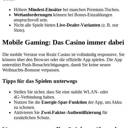
Höhere
Mindest‑Einsätze
bei manchen Premium‑Tischen.
Wettanforderungen
können bei Bonus‑Einzahlungen
anspruchsvoll sein.
Nicht alle Spiele bieten
Live‑Dealer‑Varianten
(z. B. nur
Slots).
Mobile Gaming: Das Casino immer dabei
Die mobile Version von Realz Casino ist vollständig responsive. Sie
können über den Browser oder die offizielle App spielen. Die App
unterstützt Push‑Benachrichtigungen, damit Sie keine neuen
Weihnachts‑Bonusse verpassen.
Tipps für das Spielen unterwegs
Stellen Sie sicher, dass Sie eine stabile WLAN‑ oder
4G‑Verbindung haben.
Nutzen Sie die
Energie‑Spar‑Funktion
der App, um Akku
zu schonen.
Aktivieren Sie
Zwei‑Faktor‑Authentifizierung
für
zusätzlichen Schutz.