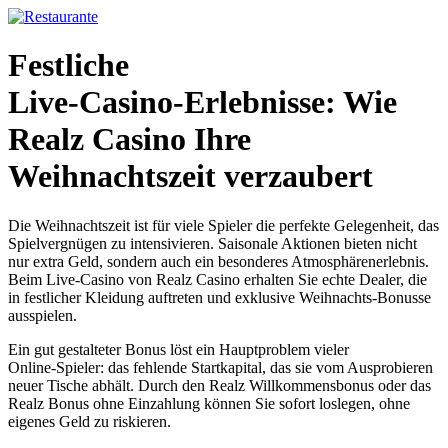
Ir
para
o
Festliche
conteúdo
Live‑Casino‑Erlebnisse: Wie
Realz Casino Ihre
Weihnachtszeit verzaubert
Die Weihnachtszeit ist für viele Spieler die perfekte Gelegenheit, das
Spielvergnügen zu intensivieren. Saisonale Aktionen bieten nicht
nur extra Geld, sondern auch ein besonderes Atmosphärenerlebnis.
Beim Live‑Casino von Realz Casino erhalten Sie echte Dealer, die
in festlicher Kleidung auftreten und exklusive Weihnachts‑Bonusse
ausspielen.
Ein gut gestalteter Bonus löst ein Hauptproblem vieler
Online‑Spieler: das fehlende Startkapital, das sie vom Ausprobieren
neuer Tische abhält. Durch den Realz Willkommensbonus oder das
Realz Bonus ohne Einzahlung können Sie sofort loslegen, ohne
eigenes Geld zu riskieren.