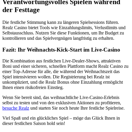
Verantwortungsvolles Spielen während
der Festtage
Die festliche Stimmung kann zu längeren Spielsessions führen.
Realz Casino bietet Tools wie Einzahlungslimits, Verlustlimits und
Selbstausschluss. Nutzen Sie diese Funktionen, um Ihr Budget zu
kontrollieren und das Spielvergnügen langfristig zu erhalten.
Fazit: Ihr Weihnachts‑Kick‑Start im Live‑Casino
Die Kombination aus festlichen Live‑Dealer‑Shows, attraktiven
Boni und einer sicheren, schnellen Plattform macht Realz Casino zu
einer Top‑Adresse für alle, die während der Weihnachtszeit das
Spiel intensivieren wollen. Die Registrierung bei Realz ist
unkompliziert, und die Realz Bonus ohne Einzahlung ermöglicht
Ihnen einen risikofreien Einstieg.
Wenn Sie bereit sind, das weihnachtliche Live‑Casino‑Erlebnis
selbst zu testen und von den exklusiven Aktionen zu profitieren,
besuche Realz
und starten Sie noch heute Ihre festliche Spielreise.
Viel Spaß und ein glückliches Spiel – möge das Glück Ihnen in
dieser festlichen Saison hold sein!