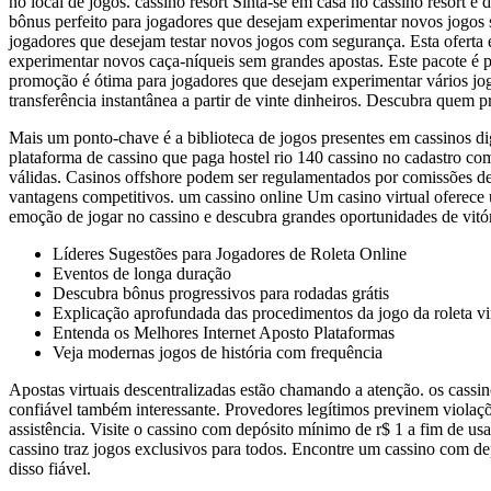
no local de jogos. cassino resort Sinta-se em casa no cassino resort e
bônus perfeito para jogadores que desejam experimentar novos jogos s
jogadores que desejam testar novos jogos com segurança. Esta oferta
experimentar novos caça-níqueis sem grandes apostas. Este pacote é p
promoção é ótima para jogadores que desejam experimentar vários jog
transferência instantânea a partir de vinte dinheiros. Descubra quem pr
Mais um ponto-chave é a biblioteca de jogos presentes em cassinos digit
plataforma de cassino que paga hostel rio 140 cassino no cadastro c
válidas. Casinos offshore podem ser regulamentados por comissões de 
vantagens competitivos. um cassino online Um casino virtual oferece 
emoção de jogar no cassino e descubra grandes oportunidades de vitó
Líderes Sugestões para Jogadores de Roleta Online
Eventos de longa duração
Descubra bônus progressivos para rodadas grátis
Explicação aprofundada das procedimentos da jogo da roleta vi
Entenda os Melhores Internet Aposto Plataformas
Veja modernas jogos de história com frequência
Apostas virtuais descentralizadas estão chamando a atenção. os cassin
confiável também interessante. Provedores legítimos previnem violaçõe
assistência. Visite o cassino com depósito mínimo de r$ 1 a fim de us
cassino traz jogos exclusivos para todos. Encontre um cassino com de
disso fiável.