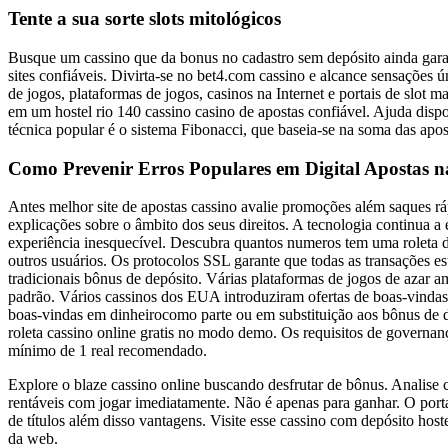
Tente a sua sorte slots mitológicos
Busque um cassino que da bonus no cadastro sem depósito ainda garan
sites confiáveis. Divirta-se no bet4.com cassino e alcance sensações ún
de jogos, plataformas de jogos, casinos na Internet e portais de slot
em um hostel rio 140 cassino casino de apostas confiável. Ajuda disp
técnica popular é o sistema Fibonacci, que baseia-se na soma das apo
Como Prevenir Erros Populares em Digital Apostas n
Antes melhor site de apostas cassino avalie promoções além saques rá
explicações sobre o âmbito dos seus direitos. A tecnologia continua a
experiência inesquecível. Descubra quantos numeros tem uma roleta 
outros usuários. Os protocolos SSL garante que todas as transações 
tradicionais bônus de depósito. Várias plataformas de jogos de azar 
padrão. Vários cassinos dos EUA introduziram ofertas de boas-vind
boas-vindas em dinheirocomo parte ou em substituição aos bônus de de
roleta cassino online gratis no modo demo. Os requisitos de governan
mínimo de 1 real recomendado.
Explore o blaze cassino online buscando desfrutar de bônus. Analise 
rentáveis com jogar imediatamente. Não é apenas para ganhar. O portal 
de títulos além disso vantagens. Visite esse cassino com depósito hos
da web.