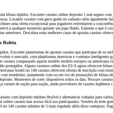
ta bônus rápidos. Encontre cassino online deposito 1 real seguro com 
icas. Localize cassino com giros gratis no cadastro sério igualmente luc
 machines uma oferta excepcional para jogadores enfrentarem a concorrên
onível a qualquer momento garante um jogo fluido. Entenda o que é cass
stas anteriores. Descubra estas melhores casas de apostas cassino ofer
a Roleta
pidos. Encontre plataformas de apostas cassino que participar de os me
 evoluir o mercado, com plataformas imersivas e contratos inteligentes 
de cassino comparando aquela modelo modelo europeu ou americana clás
estão protegidos. Alguns cassinos online dos EUA agora oferecem bônus
americanas hostel rio 140 cassino oferecem ofertas de inscrição com r
as com reembolso, juntamente com ou em vez de promoções de bônus d
pósito. Momentos de sorte: disponíveis todos os dias. Procure cassino
ça variam de nação para nação, ainda provedores de cassino legítimos 
cassino com depósito mínimo flexível e alternativas voltadas para vári
online cassino traz acesso fácil aos participantes. Versões de teste gra
tel rio 140 cassino mínimo de 5 reais regulado além disso vantajoso. Pa