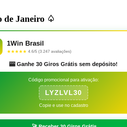
o de Janeiro ♤
1Win Brasil
★★★★★
4.6/5 (3.247 avaliações)
🎰 Ganhe 30 Giros Grátis sem depósito!
Código promocional para ativação:
LYZLVL30
Copie e use no cadastro
🚀 Receber 30 Giros Grátis