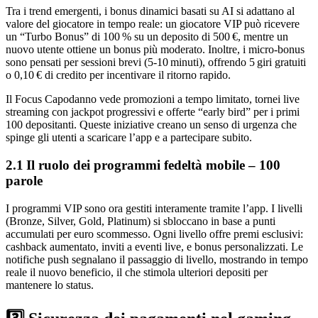
Tra i trend emergenti, i bonus dinamici basati su AI si adattano al
valore del giocatore in tempo reale: un giocatore VIP può ricevere
un “Turbo Bonus” di 100 % su un deposito di 500 €, mentre un
nuovo utente ottiene un bonus più moderato. Inoltre, i micro‑bonus
sono pensati per sessioni brevi (5‑10 minuti), offrendo 5 giri gratuiti
o 0,10 € di credito per incentivare il ritorno rapido.
Il Focus Capodanno vede promozioni a tempo limitato, tornei live
streaming con jackpot progressivi e offerte “early bird” per i primi
100 depositanti. Queste iniziative creano un senso di urgenza che
spinge gli utenti a scaricare l’app e a partecipare subito.
2.1 Il ruolo dei programmi fedeltà mobile – 100
parole
I programmi VIP sono ora gestiti interamente tramite l’app. I livelli
(Bronze, Silver, Gold, Platinum) si sbloccano in base a punti
accumulati per euro scommesso. Ogni livello offre premi esclusivi:
cashback aumentato, inviti a eventi live, e bonus personalizzati. Le
notifiche push segnalano il passaggio di livello, mostrando in tempo
reale il nuovo beneficio, il che stimola ulteriori depositi per
mantenere lo status.