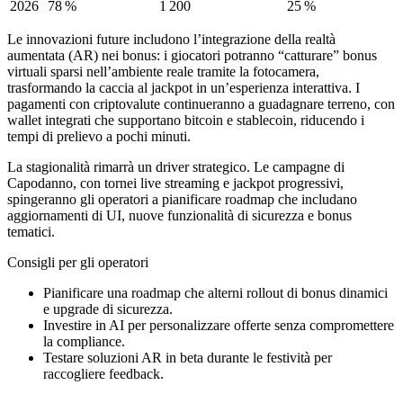
2026
78 %
1 200
25 %
Le innovazioni future includono l’integrazione della realtà
aumentata (AR) nei bonus: i giocatori potranno “catturare” bonus
virtuali sparsi nell’ambiente reale tramite la fotocamera,
trasformando la caccia al jackpot in un’esperienza interattiva. I
pagamenti con criptovalute continueranno a guadagnare terreno, con
wallet integrati che supportano bitcoin e stablecoin, riducendo i
tempi di prelievo a pochi minuti.
La stagionalità rimarrà un driver strategico. Le campagne di
Capodanno, con tornei live streaming e jackpot progressivi,
spingeranno gli operatori a pianificare roadmap che includano
aggiornamenti di UI, nuove funzionalità di sicurezza e bonus
tematici.
Consigli per gli operatori
Pianificare una roadmap che alterni rollout di bonus dinamici
e upgrade di sicurezza.
Investire in AI per personalizzare offerte senza compromettere
la compliance.
Testare soluzioni AR in beta durante le festività per
raccogliere feedback.