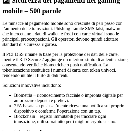
3️⃣ Sicurezza dei pagamenti nel gaming
mobile – 500 parole
Le minacce al pagamento mobile sono cresciute di pari passo con
l’aumento delle transazioni. Phishing tramite SMS falsi, malware
che intercettano i dati di wallet, e frodi con carte virtuali sono le
principali preoccupazioni. Gli operatori devono quindi adottare
standard di sicurezza rigorosi.
Il PCI‑DSS rimane la base per la protezione dei dati delle carte,
mentre il 3‑D Secure 2 aggiunge un ulteriore strato di autenticazione,
consentendo verifiche biometriche o push notification. La
tokenizzazione sostituisce i numeri di carta con token univoci,
rendendo inutile il furto di dati reali.
Soluzioni innovative includono:
Biometria – riconoscimento facciale o impronta digitale per
autorizzare depositi e prelievi.
2FA basata su push – l’utente riceve una notifica sul proprio
dispositivo e conferma l’operazione con un tap.
Blockchain – registri immutabili per tracciare ogni
transazione, utili soprattutto per i migliori crypto casino.