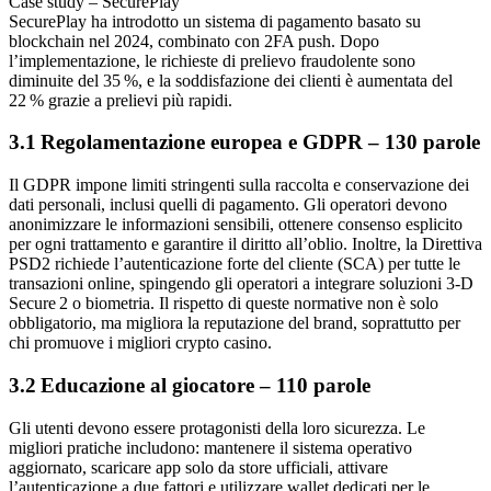
Case study – SecurePlay
SecurePlay ha introdotto un sistema di pagamento basato su
blockchain nel 2024, combinato con 2FA push. Dopo
l’implementazione, le richieste di prelievo fraudolente sono
diminuite del 35 %, e la soddisfazione dei clienti è aumentata del
22 % grazie a prelievi più rapidi.
3.1 Regolamentazione europea e GDPR – 130 parole
Il GDPR impone limiti stringenti sulla raccolta e conservazione dei
dati personali, inclusi quelli di pagamento. Gli operatori devono
anonimizzare le informazioni sensibili, ottenere consenso esplicito
per ogni trattamento e garantire il diritto all’oblio. Inoltre, la Direttiva
PSD2 richiede l’autenticazione forte del cliente (SCA) per tutte le
transazioni online, spingendo gli operatori a integrare soluzioni 3‑D
Secure 2 o biometria. Il rispetto di queste normative non è solo
obbligatorio, ma migliora la reputazione del brand, soprattutto per
chi promuove i migliori crypto casino.
3.2 Educazione al giocatore – 110 parole
Gli utenti devono essere protagonisti della loro sicurezza. Le
migliori pratiche includono: mantenere il sistema operativo
aggiornato, scaricare app solo da store ufficiali, attivare
l’autenticazione a due fattori e utilizzare wallet dedicati per le