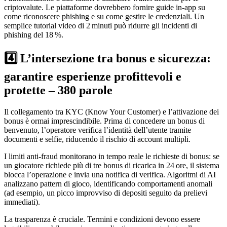
criptovalute. Le piattaforme dovrebbero fornire guide in‑app su
come riconoscere phishing e su come gestire le credenziali. Un
semplice tutorial video di 2 minuti può ridurre gli incidenti di
phishing del 18 %.
4️⃣ L’intersezione tra bonus e sicurezza:
garantire esperienze profittevoli e
protette – 380 parole
Il collegamento tra KYC (Know Your Customer) e l’attivazione dei
bonus è ormai imprescindibile. Prima di concedere un bonus di
benvenuto, l’operatore verifica l’identità dell’utente tramite
documenti e selfie, riducendo il rischio di account multipli.
I limiti anti‑fraud monitorano in tempo reale le richieste di bonus: se
un giocatore richiede più di tre bonus di ricarica in 24 ore, il sistema
blocca l’operazione e invia una notifica di verifica. Algoritmi di AI
analizzano pattern di gioco, identificando comportamenti anomali
(ad esempio, un picco improvviso di depositi seguito da prelievi
immediati).
La trasparenza è cruciale. Termini e condizioni devono essere