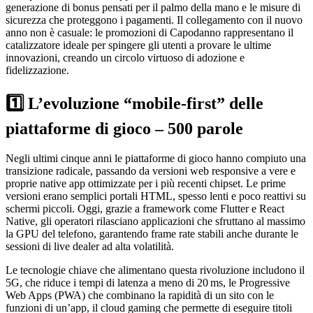
generazione di bonus pensati per il palmo della mano e le misure di
sicurezza che proteggono i pagamenti. Il collegamento con il nuovo
anno non è casuale: le promozioni di Capodanno rappresentano il
catalizzatore ideale per spingere gli utenti a provare le ultime
innovazioni, creando un circolo virtuoso di adozione e
fidelizzazione.
1️⃣ L’evoluzione “mobile‑first” delle
piattaforme di gioco – 500 parole
Negli ultimi cinque anni le piattaforme di gioco hanno compiuto una
transizione radicale, passando da versioni web responsive a vere e
proprie native app ottimizzate per i più recenti chipset. Le prime
versioni erano semplici portali HTML, spesso lenti e poco reattivi su
schermi piccoli. Oggi, grazie a framework come Flutter e React
Native, gli operatori rilasciano applicazioni che sfruttano al massimo
la GPU del telefono, garantendo frame rate stabili anche durante le
sessioni di live dealer ad alta volatilità.
Le tecnologie chiave che alimentano questa rivoluzione includono il
5G, che riduce i tempi di latenza a meno di 20 ms, le Progressive
Web Apps (PWA) che combinano la rapidità di un sito con le
funzioni di un’app, il cloud gaming che permette di eseguire titoli