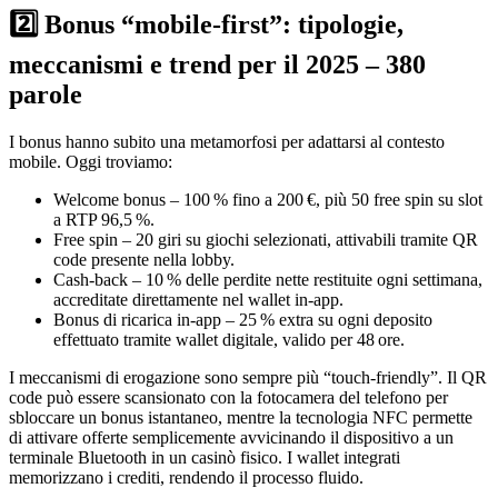
2️⃣ Bonus “mobile‑first”: tipologie,
meccanismi e trend per il 2025 – 380
parole
I bonus hanno subito una metamorfosi per adattarsi al contesto
mobile. Oggi troviamo:
Welcome bonus – 100 % fino a 200 €, più 50 free spin su slot
a RTP 96,5 %.
Free spin – 20 giri su giochi selezionati, attivabili tramite QR
code presente nella lobby.
Cash‑back – 10 % delle perdite nette restituite ogni settimana,
accreditate direttamente nel wallet in‑app.
Bonus di ricarica in‑app – 25 % extra su ogni deposito
effettuato tramite wallet digitale, valido per 48 ore.
I meccanismi di erogazione sono sempre più “touch‑friendly”. Il QR
code può essere scansionato con la fotocamera del telefono per
sbloccare un bonus istantaneo, mentre la tecnologia NFC permette
di attivare offerte semplicemente avvicinando il dispositivo a un
terminale Bluetooth in un casinò fisico. I wallet integrati
memorizzano i crediti, rendendo il processo fluido.