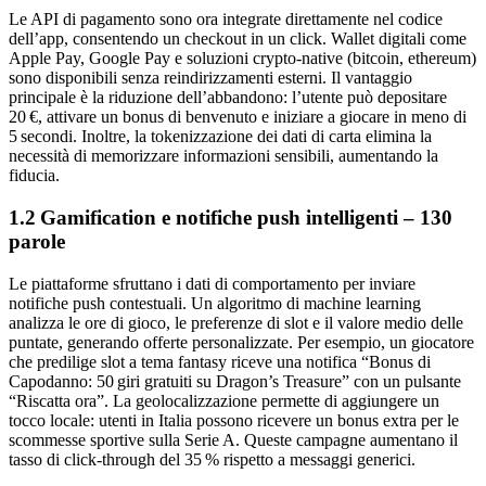
Le API di pagamento sono ora integrate direttamente nel codice
dell’app, consentendo un checkout in un click. Wallet digitali come
Apple Pay, Google Pay e soluzioni crypto‑native (bitcoin, ethereum)
sono disponibili senza reindirizzamenti esterni. Il vantaggio
principale è la riduzione dell’abbandono: l’utente può depositare
20 €, attivare un bonus di benvenuto e iniziare a giocare in meno di
5 secondi. Inoltre, la tokenizzazione dei dati di carta elimina la
necessità di memorizzare informazioni sensibili, aumentando la
fiducia.
1.2 Gamification e notifiche push intelligenti – 130
parole
Le piattaforme sfruttano i dati di comportamento per inviare
notifiche push contestuali. Un algoritmo di machine learning
analizza le ore di gioco, le preferenze di slot e il valore medio delle
puntate, generando offerte personalizzate. Per esempio, un giocatore
che predilige slot a tema fantasy riceve una notifica “Bonus di
Capodanno: 50 giri gratuiti su Dragon’s Treasure” con un pulsante
“Riscatta ora”. La geolocalizzazione permette di aggiungere un
tocco locale: utenti in Italia possono ricevere un bonus extra per le
scommesse sportive sulla Serie A. Queste campagne aumentano il
tasso di click‑through del 35 % rispetto a messaggi generici.