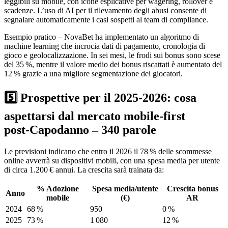
leggibili su mobile, con icone esplicative per wagering, rollover e
scadenze. L’uso di AI per il rilevamento degli abusi consente di
segnalare automaticamente i casi sospetti al team di compliance.
Esempio pratico – NovaBet ha implementato un algoritmo di
machine learning che incrocia dati di pagamento, cronologia di
gioco e geolocalizzazione. In sei mesi, le frodi sui bonus sono scese
del 35 %, mentre il valore medio dei bonus riscattati è aumentato del
12 % grazie a una migliore segmentazione dei giocatori.
5️⃣ Prospettive per il 2025‑2026: cosa
aspettarsi dal mercato mobile‑first
post‑Capodanno – 340 parole
Le previsioni indicano che entro il 2026 il 78 % delle scommesse
online avverrà su dispositivi mobili, con una spesa media per utente
di circa 1.200 € annui. La crescita sarà trainata da:
% Adozione
Spesa media/utente
Crescita bonus
Anno
mobile
(€)
AR
2024
68 %
950
0 %
2025
73 %
1 080
12 %