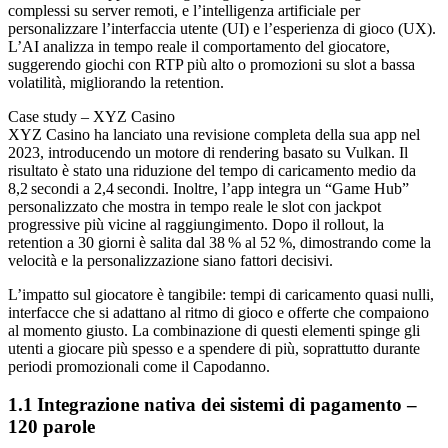
complessi su server remoti, e l’intelligenza artificiale per
personalizzare l’interfaccia utente (UI) e l’esperienza di gioco (UX).
L’AI analizza in tempo reale il comportamento del giocatore,
suggerendo giochi con RTP più alto o promozioni su slot a bassa
volatilità, migliorando la retention.
Case study – XYZ Casino
XYZ Casino ha lanciato una revisione completa della sua app nel
2023, introducendo un motore di rendering basato su Vulkan. Il
risultato è stato una riduzione del tempo di caricamento medio da
8,2 secondi a 2,4 secondi. Inoltre, l’app integra un “Game Hub”
personalizzato che mostra in tempo reale le slot con jackpot
progressive più vicine al raggiungimento. Dopo il rollout, la
retention a 30 giorni è salita dal 38 % al 52 %, dimostrando come la
velocità e la personalizzazione siano fattori decisivi.
L’impatto sul giocatore è tangibile: tempi di caricamento quasi nulli,
interfacce che si adattano al ritmo di gioco e offerte che compaiono
al momento giusto. La combinazione di questi elementi spinge gli
utenti a giocare più spesso e a spendere di più, soprattutto durante
periodi promozionali come il Capodanno.
1.1 Integrazione nativa dei sistemi di pagamento –
120 parole