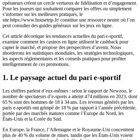
opérateurs créent un cercle vertueux de fidélisation et d’engagement.
Pour les joueurs qui souhaitent comparer les offres ou simplement
s’informer sur les meilleures pratiques, le
site https://www.housetrip.fr/ constitue une ressource neutre où l’on
peut consulter des guides généraux sur les jeux en ligne.
Cet article décortique les tendances actuelles du pari e‑sportif,
examine comment les casinos en ligne utilisent le cashback pour
capter le marché, et propose des perspectives d’avenir. Nous
aborderons les statistiques mondiales, les stratégies technologiques,
les aspects réglementaires et les conseils pratiques pour profiter
intelligemment de ces promotions.
1. Le paysage actuel du pari e‑sportif
Les chiffres parlent d’eux-mêmes : selon le rapport de Newzoo, le
nombre de spectateurs d’e‑sports a atteint 474 millions en 2023, dont
65 % sont des hommes de 18 à 34 ans. Les revenus générés par les
paris e‑sportifs ont grimpé de 18 % par rapport à l’année précédente,
portée par des marchés matures comme l’Europe du Nord, les
États‑Unis et la Corée du Sud.
En Europe, la France, l’Allemagne et le Royaume‑Uni concentrent
plus de 40 % du volume de mises, tandis que les États‑Unis voient