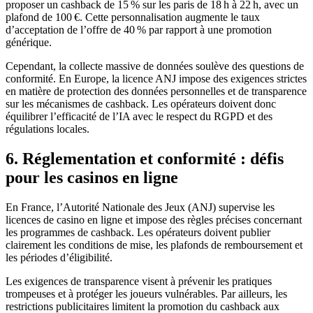
proposer un cashback de 15 % sur les paris de 18 h à 22 h, avec un
plafond de 100 €. Cette personnalisation augmente le taux
d’acceptation de l’offre de 40 % par rapport à une promotion
générique.
Cependant, la collecte massive de données soulève des questions de
conformité. En Europe, la licence ANJ impose des exigences strictes
en matière de protection des données personnelles et de transparence
sur les mécanismes de cashback. Les opérateurs doivent donc
équilibrer l’efficacité de l’IA avec le respect du RGPD et des
régulations locales.
6. Réglementation et conformité : défis
pour les casinos en ligne
En France, l’Autorité Nationale des Jeux (ANJ) supervise les
licences de casino en ligne et impose des règles précises concernant
les programmes de cashback. Les opérateurs doivent publier
clairement les conditions de mise, les plafonds de remboursement et
les périodes d’éligibilité.
Les exigences de transparence visent à prévenir les pratiques
trompeuses et à protéger les joueurs vulnérables. Par ailleurs, les
restrictions publicitaires limitent la promotion du cashback aux