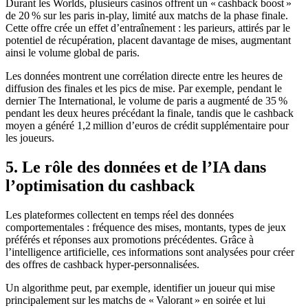
Durant les Worlds, plusieurs casinos offrent un « cashback boost »
de 20 % sur les paris in‑play, limité aux matchs de la phase finale.
Cette offre crée un effet d’entraînement : les parieurs, attirés par le
potentiel de récupération, placent davantage de mises, augmentant
ainsi le volume global de paris.
Les données montrent une corrélation directe entre les heures de
diffusion des finales et les pics de mise. Par exemple, pendant le
dernier The International, le volume de paris a augmenté de 35 %
pendant les deux heures précédant la finale, tandis que le cashback
moyen a généré 1,2 million d’euros de crédit supplémentaire pour
les joueurs.
5. Le rôle des données et de l’IA dans
l’optimisation du cashback
Les plateformes collectent en temps réel des données
comportementales : fréquence des mises, montants, types de jeux
préférés et réponses aux promotions précédentes. Grâce à
l’intelligence artificielle, ces informations sont analysées pour créer
des offres de cashback hyper‑personnalisées.
Un algorithme peut, par exemple, identifier un joueur qui mise
principalement sur les matchs de « Valorant » en soirée et lui