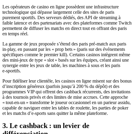
Les opérateurs de casino en ligne possèdent une infrastructure
technologique qui dépasse largement celle des sites de paris
purement sportifs. Des serveurs dédiés, des API de streaming à
faible latence et des partenariats avec des plateformes comme Twitch
permettent de diffuser les matchs en direct tout en offrant des paris
en temps réel.
La gamme de jeux proposée s’étend des paris pré‑match aux paris
in‑play, en passant par les « prop bets » (paris sur des événements
spécifiques comme le premier kill). Certains casinos intègrent même
des mini‑jeux de type « slot » basés sur les équipes, créant ainsi une
synergie entre les jeux de table, les machines à sous et les paris
e‑sportifs.
Pour fidéliser leur clientèle, les casinos en ligne misent sur des bonus
d’inscription généreux (parfois jusqu’à 200 % du dépôt) et des
programmes VIP qui offrent des cashback récurrents, des invitations
à des tournois privés et des limites de mise accrues. Cette approche
« tout‑en‑un » transforme le joueur occasionnel en un parieur assidu,
capable de naviguer entre les tables de roulette, les parties de poker
et les matchs d’e‑sports sans quitter la même plateforme.
3. Le cashback : un levier de
différenciation