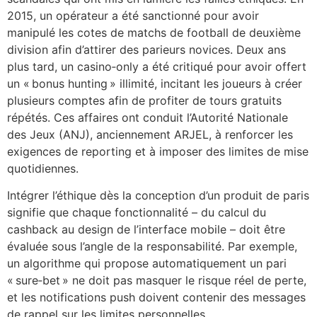
2015, un opérateur a été sanctionné pour avoir
manipulé les cotes de matchs de football de deuxième
division afin d’attirer des parieurs novices. Deux ans
plus tard, un casino‑only a été critiqué pour avoir offert
un « bonus hunting » illimité, incitant les joueurs à créer
plusieurs comptes afin de profiter de tours gratuits
répétés. Ces affaires ont conduit l’Autorité Nationale
des Jeux (ANJ), anciennement ARJEL, à renforcer les
exigences de reporting et à imposer des limites de mise
quotidiennes.
Intégrer l’éthique dès la conception d’un produit de paris
signifie que chaque fonctionnalité – du calcul du
cashback au design de l’interface mobile – doit être
évaluée sous l’angle de la responsabilité. Par exemple,
un algorithme qui propose automatiquement un pari
« sure‑bet » ne doit pas masquer le risque réel de perte,
et les notifications push doivent contenir des messages
de rappel sur les limites personnelles.