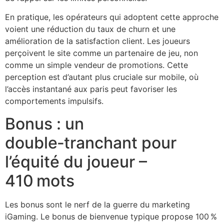
En pratique, les opérateurs qui adoptent cette approche
voient une réduction du taux de churn et une
amélioration de la satisfaction client. Les joueurs
perçoivent le site comme un partenaire de jeu, non
comme un simple vendeur de promotions. Cette
perception est d’autant plus cruciale sur mobile, où
l’accès instantané aux paris peut favoriser les
comportements impulsifs.
Bonus : un
double‑tranchant pour
l’équité du joueur –
410 mots
Les bonus sont le nerf de la guerre du marketing
iGaming. Le bonus de bienvenue typique propose 100 %