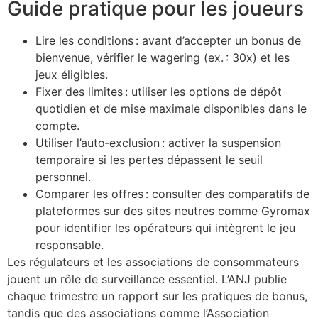
Guide pratique pour les joueurs
Lire les conditions : avant d’accepter un bonus de
bienvenue, vérifier le wagering (ex. : 30x) et les
jeux éligibles.
Fixer des limites : utiliser les options de dépôt
quotidien et de mise maximale disponibles dans le
compte.
Utiliser l’auto‑exclusion : activer la suspension
temporaire si les pertes dépassent le seuil
personnel.
Comparer les offres : consulter des comparatifs de
plateformes sur des sites neutres comme Gyromax
pour identifier les opérateurs qui intègrent le jeu
responsable.
Les régulateurs et les associations de consommateurs
jouent un rôle de surveillance essentiel. L’ANJ publie
chaque trimestre un rapport sur les pratiques de bonus,
tandis que des associations comme l’Association