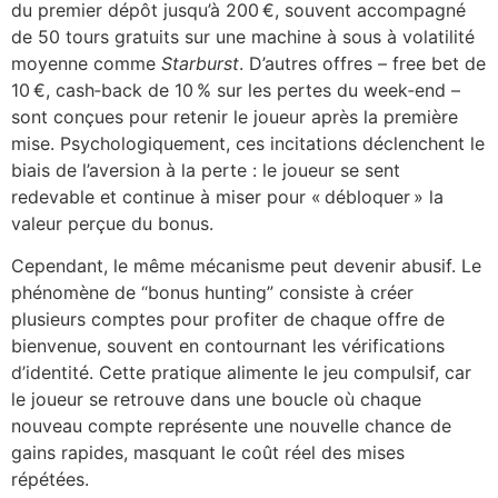
du premier dépôt jusqu’à 200 €, souvent accompagné
de 50 tours gratuits sur une machine à sous à volatilité
moyenne comme
Starburst
. D’autres offres – free bet de
10 €, cash‑back de 10 % sur les pertes du week‑end –
sont conçues pour retenir le joueur après la première
mise. Psychologiquement, ces incitations déclenchent le
biais de l’aversion à la perte : le joueur se sent
redevable et continue à miser pour « débloquer » la
valeur perçue du bonus.
Cependant, le même mécanisme peut devenir abusif. Le
phénomène de “bonus hunting” consiste à créer
plusieurs comptes pour profiter de chaque offre de
bienvenue, souvent en contournant les vérifications
d’identité. Cette pratique alimente le jeu compulsif, car
le joueur se retrouve dans une boucle où chaque
nouveau compte représente une nouvelle chance de
gains rapides, masquant le coût réel des mises
répétées.