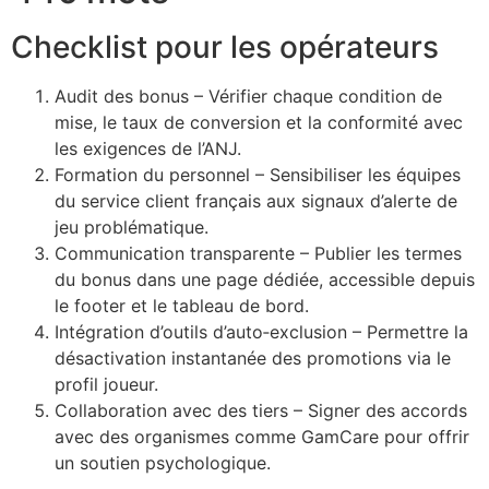
Checklist pour les opérateurs
Audit des bonus – Vérifier chaque condition de
mise, le taux de conversion et la conformité avec
les exigences de l’ANJ.
Formation du personnel – Sensibiliser les équipes
du service client français aux signaux d’alerte de
jeu problématique.
Communication transparente – Publier les termes
du bonus dans une page dédiée, accessible depuis
le footer et le tableau de bord.
Intégration d’outils d’auto‑exclusion – Permettre la
désactivation instantanée des promotions via le
profil joueur.
Collaboration avec des tiers – Signer des accords
avec des organismes comme GamCare pour offrir
un soutien psychologique.