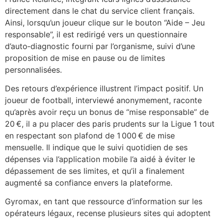
directement dans le chat du service client français.
Ainsi, lorsqu’un joueur clique sur le bouton “Aide – Jeu
responsable”, il est redirigé vers un questionnaire
d’auto‑diagnostic fourni par l’organisme, suivi d’une
proposition de mise en pause ou de limites
personnalisées.
Des retours d’expérience illustrent l’impact positif. Un
joueur de football, interviewé anonymement, raconte
qu’après avoir reçu un bonus de “mise responsable” de
20 €, il a pu placer des paris prudents sur la Ligue 1 tout
en respectant son plafond de 1 000 € de mise
mensuelle. Il indique que le suivi quotidien de ses
dépenses via l’application mobile l’a aidé à éviter le
dépassement de ses limites, et qu’il a finalement
augmenté sa confiance envers la plateforme.
Gyromax, en tant que ressource d’information sur les
opérateurs légaux, recense plusieurs sites qui adoptent