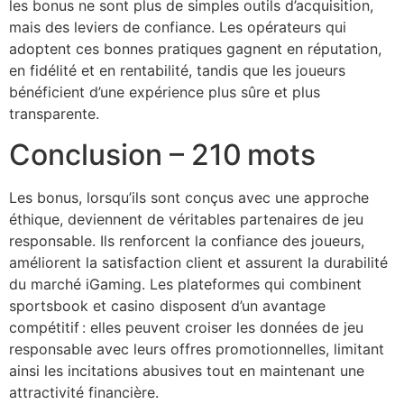
les bonus ne sont plus de simples outils d’acquisition,
mais des leviers de confiance. Les opérateurs qui
adoptent ces bonnes pratiques gagnent en réputation,
en fidélité et en rentabilité, tandis que les joueurs
bénéficient d’une expérience plus sûre et plus
transparente.
Conclusion – 210 mots
Les bonus, lorsqu’ils sont conçus avec une approche
éthique, deviennent de véritables partenaires de jeu
responsable. Ils renforcent la confiance des joueurs,
améliorent la satisfaction client et assurent la durabilité
du marché iGaming. Les plateformes qui combinent
sportsbook et casino disposent d’un avantage
compétitif : elles peuvent croiser les données de jeu
responsable avec leurs offres promotionnelles, limitant
ainsi les incitations abusives tout en maintenant une
attractivité financière.