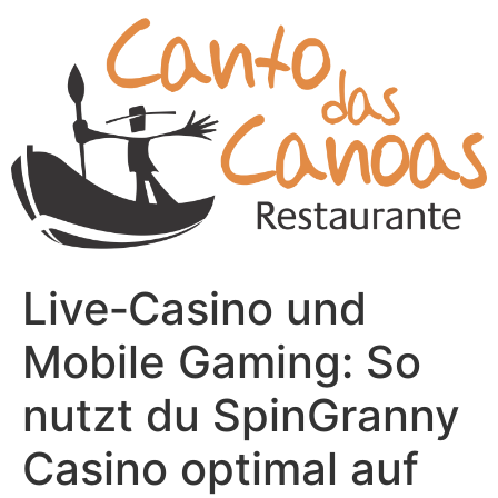
Ir
para
o
conteúdo
Live‑Casino und
Mobile Gaming: So
nutzt du SpinGranny
Casino optimal auf