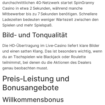
durchschnittlichen 4G‑Netzwerk startet SpinGranny
Casino in etwa 2 Sekunden, während manche
Mitbewerber bis zu 7 Sekunden benötigen. Schnellere
Ladezeiten bedeuten weniger Wartezeit zwischen den
Spielen und mehr Spielspaß.
Bild‑ und Tonqualität
Die HD‑Übertragung im Live‑Casino liefert klare Bilder
und einen satten Klang. Das ist besonders wichtig, wenn
du an Tischspielen wie Blackjack oder Roulette
teilnimmst, bei denen du die Aktionen des Dealers
genau beobachten musst.
Preis‑Leistung und
Bonusangebote
Willkommensbonus