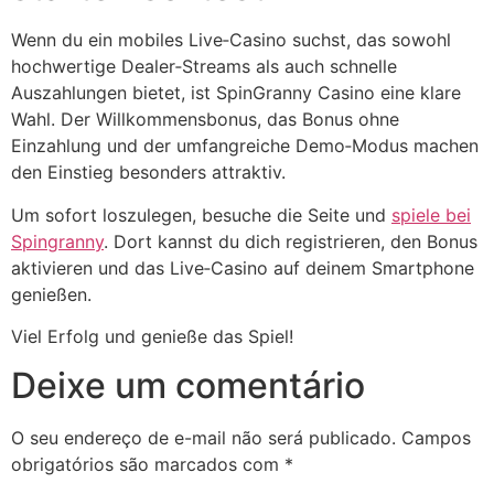
Wenn du ein mobiles Live‑Casino suchst, das sowohl
hochwertige Dealer‑Streams als auch schnelle
Auszahlungen bietet, ist SpinGranny Casino eine klare
Wahl. Der Willkommensbonus, das Bonus ohne
Einzahlung und der umfangreiche Demo‑Modus machen
den Einstieg besonders attraktiv.
Um sofort loszulegen, besuche die Seite und
spiele bei
Spingranny
. Dort kannst du dich registrieren, den Bonus
aktivieren und das Live‑Casino auf deinem Smartphone
genießen.
Viel Erfolg und genieße das Spiel!
Deixe um comentário
O seu endereço de e-mail não será publicado.
Campos
obrigatórios são marcados com
*