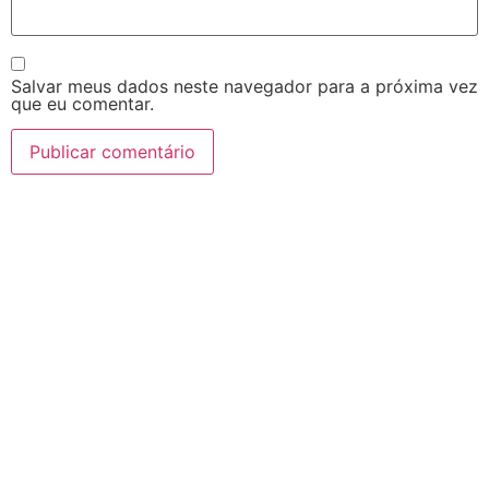
Salvar meus dados neste navegador para a próxima vez
que eu comentar.