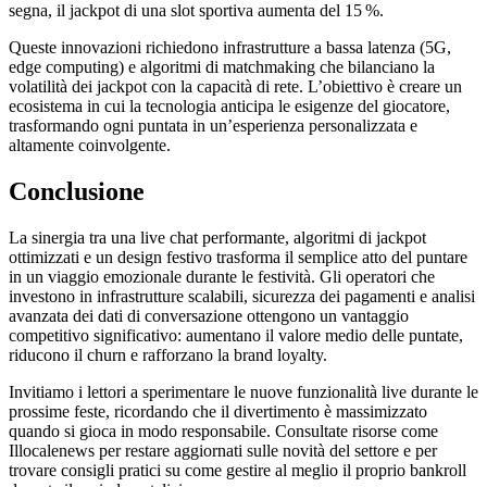
segna, il jackpot di una slot sportiva aumenta del 15 %.
Queste innovazioni richiedono infrastrutture a bassa latenza (5G,
edge computing) e algoritmi di matchmaking che bilanciano la
volatilità dei jackpot con la capacità di rete. L’obiettivo è creare un
ecosistema in cui la tecnologia anticipa le esigenze del giocatore,
trasformando ogni puntata in un’esperienza personalizzata e
altamente coinvolgente.
Conclusione
La sinergia tra una live chat performante, algoritmi di jackpot
ottimizzati e un design festivo trasforma il semplice atto del puntare
in un viaggio emozionale durante le festività. Gli operatori che
investono in infrastrutture scalabili, sicurezza dei pagamenti e analisi
avanzata dei dati di conversazione ottengono un vantaggio
competitivo significativo: aumentano il valore medio delle puntate,
riducono il churn e rafforzano la brand loyalty.
Invitiamo i lettori a sperimentare le nuove funzionalità live durante le
prossime feste, ricordando che il divertimento è massimizzato
quando si gioca in modo responsabile. Consultate risorse come
Illocalenews per restare aggiornati sulle novità del settore e per
trovare consigli pratici su come gestire al meglio il proprio bankroll