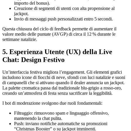
importo del bonus).
Creazione di segmenti di utenti con alta propensione al
jackpot.
Invio di messaggi push personalizzati entro 5 secondi.
Questa chiusura del ciclo di feedback permette di aumentare il
valore medio delle puntate (AVGP) di circa il 12 % durante le
settimane natalizie.
5. Esperienza Utente (UX) della Live
Chat: Design Festivo
Un’interfaccia festiva migliora l’engagement. Gli elementi grafici
includono icone di fiocchi di neve, sfondi con luci natalizie e suoni
di campanelli che si attivano quando il dealer annuncia un jackpot.
La palette cromatica passa dal tradizionale blu‑grigio a rosso‑oro,
creando un’atmosfera di festa senza sacrificare la leggibilità.
I bot di moderazione svolgono due ruoli fondamentali:
Filtraggio: rimuovono spam e linguaggio offensivo,
mantenendo la chat pulita.
Push: inviano notifiche automatiche su promozioni
“Christmas Booster” o su jackpot imminenti.