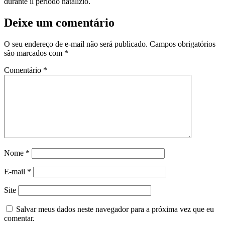
durante il periodo natalizio.
Deixe um comentário
O seu endereço de e-mail não será publicado.
Campos obrigatórios
são marcados com
*
Comentário
*
Nome
*
E-mail
*
Site
Salvar meus dados neste navegador para a próxima vez que eu
comentar.