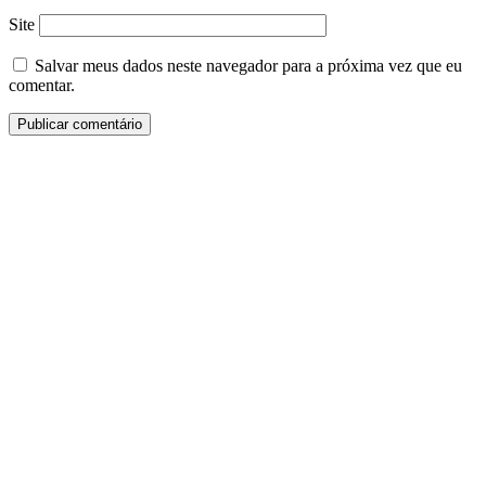
Site
Salvar meus dados neste navegador para a próxima vez que eu
comentar.