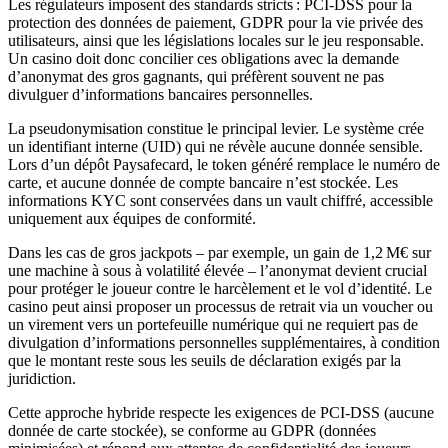
Les régulateurs imposent des standards stricts : PCI‑DSS pour la
protection des données de paiement, GDPR pour la vie privée des
utilisateurs, ainsi que les législations locales sur le jeu responsable.
Un casino doit donc concilier ces obligations avec la demande
d’anonymat des gros gagnants, qui préfèrent souvent ne pas
divulguer d’informations bancaires personnelles.
La pseudonymisation constitue le principal levier. Le système crée
un identifiant interne (UID) qui ne révèle aucune donnée sensible.
Lors d’un dépôt Paysafecard, le token généré remplace le numéro de
carte, et aucune donnée de compte bancaire n’est stockée. Les
informations KYC sont conservées dans un vault chiffré, accessible
uniquement aux équipes de conformité.
Dans les cas de gros jackpots – par exemple, un gain de 1,2 M€ sur
une machine à sous à volatilité élevée – l’anonymat devient crucial
pour protéger le joueur contre le harcèlement et le vol d’identité. Le
casino peut ainsi proposer un processus de retrait via un voucher ou
un virement vers un portefeuille numérique qui ne requiert pas de
divulgation d’informations personnelles supplémentaires, à condition
que le montant reste sous les seuils de déclaration exigés par la
juridiction.
Cette approche hybride respecte les exigences de PCI‑DSS (aucune
donnée de carte stockée), se conforme au GDPR (données