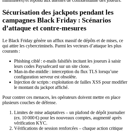
minimisées) et répond aux attentes de confidentialité des joueurs.
Sécurisation des jackpots pendant les
campagnes Black Friday : Scénarios
d’attaque et contre‑mesures
Le Black Friday génère un afflux massif de dépôts et de mises, ce
qui attire les cybercriminels. Parmi les vecteurs d’attaque les plus
courants :
Phishing ciblé : e‑mails falsifiés incitant les joueurs à saisir
leurs codes Paysafecard sur un site clone.
Man‑in‑the‑middle : interception du flux TLS lorsqu’une
configuration serveur est obsolète.
Injection de scripts : exploitation de failles XSS pour modifier
le montant du jackpot affiché.
Pour contrer ces menaces, les opérateurs doivent mettre en place
plusieurs couches de défense.
Limites de mise adaptatives – un plafond de dépôt journalier
(ex. 10 000 €) pour les nouveaux comptes, augmenté après
vérification KYC.
Vérifications de session renforcées – chaque action critique