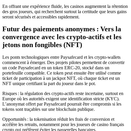
En offrant une expérience fluide, les casinos augmentent la rétention
des gros joueurs, qui recherchent surtout la certitude que leurs gains
seront sécurisés et accessibles rapidement.
Futur des paiements anonymes : Vers la
convergence avec les crypto‑actifs et les
jetons non fongibles (NFT)
Les ponts technologiques entre Paysafecard et les crypto‑wallets
commencent à émerger. Des projets pilotes permettent de convertir
un code Paysafecard en un token ERC‑20, stocké dans un
portefeuille compatible. Ce token peut ensuite être utilisé comme
ticket de participation à un jackpot NFT, où chaque ticket est un
NFT unique certifiant la part du joueur dans le pot.
Risques : la régulation des crypto‑actifs reste incertaine, surtout en
Europe où les autorités exigent une identification stricte (KYC).
L’anonymat offert par Paysafecard pourrait être compromis si les
tokens sont traçables sur une blockchain publique.
Opportunités : la tokenisation réduit les frais de conversion et
accélère les retraits, notamment pour les joueurs de casino français
crypto qui préfèrent éviter les passerelles bancaires.