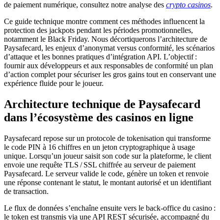
de paiement numérique, consultez notre analyse des
crypto casinos
.
Ce guide technique montre comment ces méthodes influencent la
protection des jackpots pendant les périodes promotionnelles,
notamment le Black Friday. Nous décortiquerons l’architecture de
Paysafecard, les enjeux d’anonymat versus conformité, les scénarios
d’attaque et les bonnes pratiques d’intégration API. L’objectif :
fournir aux développeurs et aux responsables de conformité un plan
d’action complet pour sécuriser les gros gains tout en conservant une
expérience fluide pour le joueur.
Architecture technique de Paysafecard
dans l’écosystème des casinos en ligne
Paysafecard repose sur un protocole de tokenisation qui transforme
le code PIN à 16 chiffres en un jeton cryptographique à usage
unique. Lorsqu’un joueur saisit son code sur la plateforme, le client
envoie une requête TLS / SSL chiffrée au serveur de paiement
Paysafecard. Le serveur valide le code, génère un token et renvoie
une réponse contenant le statut, le montant autorisé et un identifiant
de transaction.
Le flux de données s’enchaîne ensuite vers le back‑office du casino :
le token est transmis via une API REST sécurisée, accompagné du