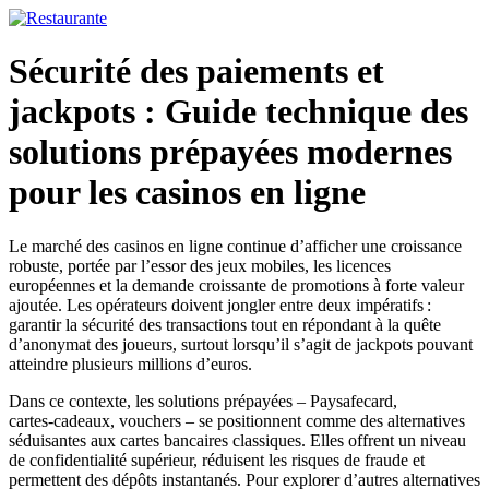
Ir
para
o
Sécurité des paiements et
conteúdo
jackpots : Guide technique des
solutions prépayées modernes
pour les casinos en ligne
Le marché des casinos en ligne continue d’afficher une croissance
robuste, portée par l’essor des jeux mobiles, les licences
européennes et la demande croissante de promotions à forte valeur
ajoutée. Les opérateurs doivent jongler entre deux impératifs :
garantir la sécurité des transactions tout en répondant à la quête
d’anonymat des joueurs, surtout lorsqu’il s’agit de jackpots pouvant
atteindre plusieurs millions d’euros.
Dans ce contexte, les solutions prépayées – Paysafecard,
cartes‑cadeaux, vouchers – se positionnent comme des alternatives
séduisantes aux cartes bancaires classiques. Elles offrent un niveau
de confidentialité supérieur, réduisent les risques de fraude et
permettent des dépôts instantanés. Pour explorer d’autres alternatives