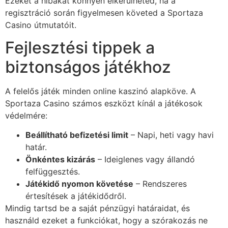
Ezeket a hibákat könnyen elkerülheted, ha a
regisztráció során figyelmesen követed a Sportaza
Casino útmutatóit.
Fejlesztési tippek a
biztonságos játékhoz
A felelős játék minden online kaszinó alapköve. A
Sportaza Casino számos eszközt kínál a játékosok
védelmére:
Beállítható befizetési limit
– Napi, heti vagy havi
határ.
Önkéntes kizárás
– Ideiglenes vagy állandó
felfüggesztés.
Játékidő nyomon követése
– Rendszeres
értesítések a játékidődről.
Mindig tartsd be a saját pénzügyi határaidat, és
használd ezeket a funkciókat, hogy a szórakozás ne