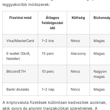
leggyakoribb módszerek:
Fizetési mód
Átlagos
Költség
Biztonsá
feldolgozási
idő
Visa/MasterCard
1–2 óra
Nincs
Magas
E‑wallet (Skrill,
15 perc
Alacsony
Magas
Neteller)
Bitcoin/ETH
10 perc
Nincs
Nagyon
magas
Banki átutalás
1–2 nap
Nincs
Magas
A kriptovaluta fizetések különösen kedvezőek azoknak,
akik gyors és anonim tranzakciókat szeretnének. A