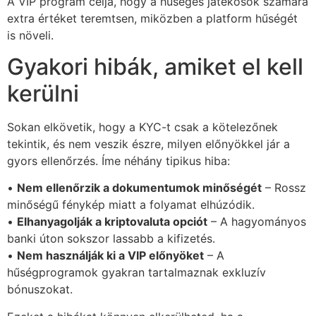
A VIP program célja, hogy a hűséges játékosok számára
extra értéket teremtsen, miközben a platform hűségét
is növeli.
Gyakori hibák, amiket el kell
kerülni
Sokan elkövetik, hogy a KYC-t csak a kötelezőnek
tekintik, és nem veszik észre, milyen előnyökkel jár a
gyors ellenőrzés. Íme néhány tipikus hiba:
•
Nem ellenőrzik a dokumentumok minőségét
– Rossz
minőségű fénykép miatt a folyamat elhúzódik.
•
Elhanyagolják a kriptovaluta opciót
– A hagyományos
banki úton sokszor lassabb a kifizetés.
•
Nem használják ki a VIP előnyöket
– A
hűségprogramok gyakran tartalmaznak exkluzív
bónuszokat.