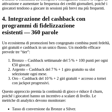
attivazione e aumentare la frequenza dei crediti giornalieri, poiché i
giocatori tendono a giocare in sessioni più brevi ma più frequenti.
4. Integrazione del cashback con
programmi di fidelizzazione
esistenti — 360 parole
Un ecosistema di promozioni ben congegnato combina punti fedeltà,
giri gratuiti e cashback in un unico flusso. Un modello efficace
prevede tre “tier”:
Bronzo – Cashback settimanale del 5 % + 100 punti per ogni
€50 giocati.
Argento – Cashback del 7 % + 1 giro gratuito su slot
selezionate ogni mese.
Oro – Cashback del 10 % + 2 giri gratuiti + accesso a tornei
con jackpot progressivi.
Questo approccio premia la continuità di gioco e riduce il churn,
poiché i giocatori hanno un incentivo a scalare di livello. Le
metriche di analytics devono monitorare:
Tasso di conversione da Bronze a Silver.