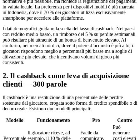
normativa è più flessibile, ma richiede la registrazione dei pagamenti
in valuta locale. La preferenza per i dispositivi mobili è più marcata
in Indonesia, dove il 70 % dei giocatori utilizza esclusivamente
smartphone per accedere alle piattaforme.
I dati demografici guidano la scelta del tasso di cashback. Nei paesi
con reddito medio‑basso, un rimborso del 5 % su perdite settimanali
può risultare più attraente di un bonus di benvenuto elevato. Al
contrario, nei mercati nordici, dove il potere d’acquisto è più alto, i
giocatori rispondono meglio a percentuali più basse ma a soglie di
attivazione più elevate, che incentivano volumi di gioco più
consistenti.
2. Il cashback come leva di acquisizione
clienti — 300 parole
Il cashback è una restituzione di una percentuale delle perdite
sostenute dal giocatore, erogata sotto forma di credito spendibile o di
denaro reale. Esistono due modelli principali:
Modello
Funzionamento
Pro
Contro
Può
Il giocatore riceve, ad
Facile da
generare
Percentuale
esempio, il 10 % delle
comunicare,
costi elevati