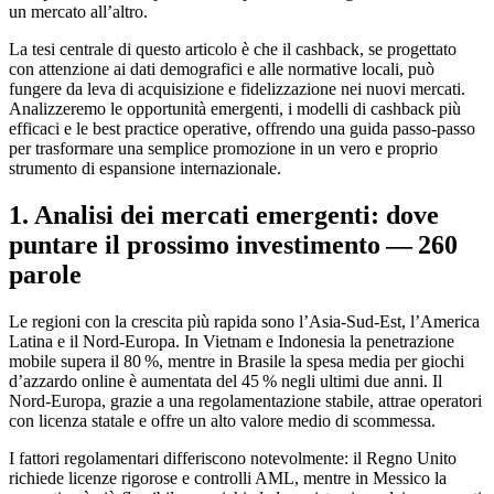
un mercato all’altro.
La tesi centrale di questo articolo è che il cashback, se progettato
con attenzione ai dati demografici e alle normative locali, può
fungere da leva di acquisizione e fidelizzazione nei nuovi mercati.
Analizzeremo le opportunità emergenti, i modelli di cashback più
efficaci e le best practice operative, offrendo una guida passo‑passo
per trasformare una semplice promozione in un vero e proprio
strumento di espansione internazionale.
1. Analisi dei mercati emergenti: dove
puntare il prossimo investimento — 260
parole
Le regioni con la crescita più rapida sono l’Asia‑Sud‑Est, l’America
Latina e il Nord‑Europa. In Vietnam e Indonesia la penetrazione
mobile supera il 80 %, mentre in Brasile la spesa media per giochi
d’azzardo online è aumentata del 45 % negli ultimi due anni. Il
Nord‑Europa, grazie a una regolamentazione stabile, attrae operatori
con licenza statale e offre un alto valore medio di scommessa.
I fattori regolamentari differiscono notevolmente: il Regno Unito
richiede licenze rigorose e controlli AML, mentre in Messico la