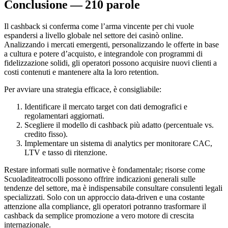
Conclusione — 210 parole
Il cashback si conferma come l’arma vincente per chi vuole
espandersi a livello globale nel settore dei casinò online.
Analizzando i mercati emergenti, personalizzando le offerte in base
a cultura e potere d’acquisto, e integrandole con programmi di
fidelizzazione solidi, gli operatori possono acquisire nuovi clienti a
costi contenuti e mantenere alta la loro retention.
Per avviare una strategia efficace, è consigliabile:
Identificare il mercato target con dati demografici e
regolamentari aggiornati.
Scegliere il modello di cashback più adatto (percentuale vs.
credito fisso).
Implementare un sistema di analytics per monitorare CAC,
LTV e tasso di ritenzione.
Restare informati sulle normative è fondamentale; risorse come
Scuoladiteatrocolli possono offrire indicazioni generali sulle
tendenze del settore, ma è indispensabile consultare consulenti legali
specializzati. Solo con un approccio data‑driven e una costante
attenzione alla compliance, gli operatori potranno trasformare il
cashback da semplice promozione a vero motore di crescita
internazionale.