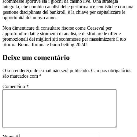
scommesse sportive sia i giochi da casinò live. Una strategia
integrata, che combina analisi delle performance tennistiche con una
gestione disciplinata del bankroll, è la chiave per capitalizzare le
opportunità del nuovo anno.
Non dimenticare di consultare risorse come Ceaseval per
approfondire dati e strumenti di analisi, e di sfruttare le offerte
promozionali dei migliori siti scommesse per massimizzare il tuo
ritorno. Buona fortuna e buon betting 2024!
Deixe um comentário
O seu endereço de e-mail não será publicado.
Campos obrigatórios
são marcados com
*
Comentário
*
Nome
*