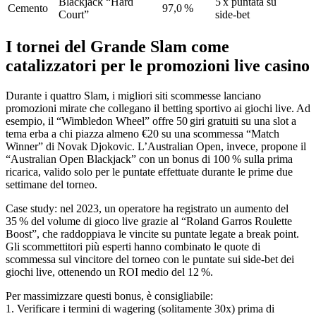
Blackjack “Hard
5 x puntata su
Cemento
97,0 %
Court”
side‑bet
I tornei del Grande Slam come
catalizzatori per le promozioni live casino
Durante i quattro Slam, i migliori siti scommesse lanciano
promozioni mirate che collegano il betting sportivo ai giochi live. Ad
esempio, il “Wimbledon Wheel” offre 50 giri gratuiti su una slot a
tema erba a chi piazza almeno €20 su una scommessa “Match
Winner” di Novak Djokovic. L’Australian Open, invece, propone il
“Australian Open Blackjack” con un bonus di 100 % sulla prima
ricarica, valido solo per le puntate effettuate durante le prime due
settimane del torneo.
Case study: nel 2023, un operatore ha registrato un aumento del
35 % del volume di gioco live grazie al “Roland Garros Roulette
Boost”, che raddoppiava le vincite su puntate legate a break point.
Gli scommettitori più esperti hanno combinato le quote di
scommessa sul vincitore del torneo con le puntate sui side‑bet dei
giochi live, ottenendo un ROI medio del 12 %.
Per massimizzare questi bonus, è consigliabile:
1. Verificare i termini di wagering (solitamente 30x) prima di