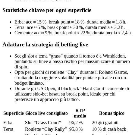
Statistiche chiave per ogni superficie
Erba: ace ≈ 15 %, break point ≈ 18 %, durata media ≈ 1,8 h.
Terra: ace ≈ 5 %, break point ≈ 30 %, durata media ≈ 3,2 h.
Cemento: ace ≈ 9 %, break point ≈ 22 %, durata media ≈ 2,4 h.
Adattare la strategia di betting live
Scegli slot a tema “grass” quando il torneo è a Wimbledon,
puntando su linee a basso rischio per massimizzare il numero
di spin.
Opta per giochi di roulette “Clay” durante il Roland Garros,
sfruttando la maggiore volatilità per puntate più alte con un
budget limitato.
Durante gli US Open, il blackjack “Hard Court” consente di
utilizzare side‑bet basati su break point, ideale per chi
preferisce un approccio più tattico.
RTP
Superficie
Gioco live consigliato
Bonus tipico
medio
Erba
Slot “Grass Court”
96,2 %
20 giri gratuiti
Terra
Roulette “Clay Rally”
95,8 %
10 % di cash back