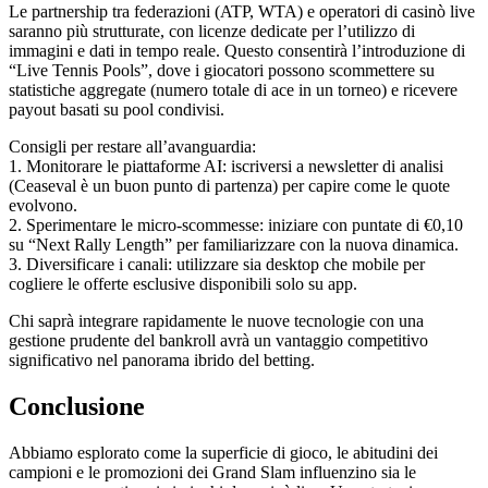
Le partnership tra federazioni (ATP, WTA) e operatori di casinò live
saranno più strutturate, con licenze dedicate per l’utilizzo di
immagini e dati in tempo reale. Questo consentirà l’introduzione di
“Live Tennis Pools”, dove i giocatori possono scommettere su
statistiche aggregate (numero totale di ace in un torneo) e ricevere
payout basati su pool condivisi.
Consigli per restare all’avanguardia:
1. Monitorare le piattaforme AI: iscriversi a newsletter di analisi
(Ceaseval è un buon punto di partenza) per capire come le quote
evolvono.
2. Sperimentare le micro‑scommesse: iniziare con puntate di €0,10
su “Next Rally Length” per familiarizzare con la nuova dinamica.
3. Diversificare i canali: utilizzare sia desktop che mobile per
cogliere le offerte esclusive disponibili solo su app.
Chi saprà integrare rapidamente le nuove tecnologie con una
gestione prudente del bankroll avrà un vantaggio competitivo
significativo nel panorama ibrido del betting.
Conclusione
Abbiamo esplorato come la superficie di gioco, le abitudini dei
campioni e le promozioni dei Grand Slam influenzino sia le