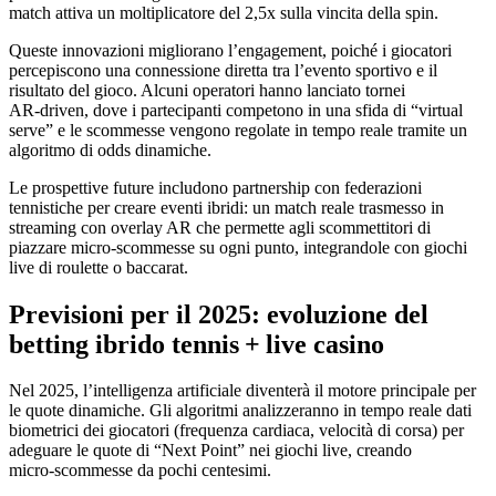
match attiva un moltiplicatore del 2,5x sulla vincita della spin.
Queste innovazioni migliorano l’engagement, poiché i giocatori
percepiscono una connessione diretta tra l’evento sportivo e il
risultato del gioco. Alcuni operatori hanno lanciato tornei
AR‑driven, dove i partecipanti competono in una sfida di “virtual
serve” e le scommesse vengono regolate in tempo reale tramite un
algoritmo di odds dinamiche.
Le prospettive future includono partnership con federazioni
tennistiche per creare eventi ibridi: un match reale trasmesso in
streaming con overlay AR che permette agli scommettitori di
piazzare micro‑scommesse su ogni punto, integrandole con giochi
live di roulette o baccarat.
Previsioni per il 2025: evoluzione del
betting ibrido tennis + live casino
Nel 2025, l’intelligenza artificiale diventerà il motore principale per
le quote dinamiche. Gli algoritmi analizzeranno in tempo reale dati
biometrici dei giocatori (frequenza cardiaca, velocità di corsa) per
adeguare le quote di “Next Point” nei giochi live, creando
micro‑scommesse da pochi centesimi.