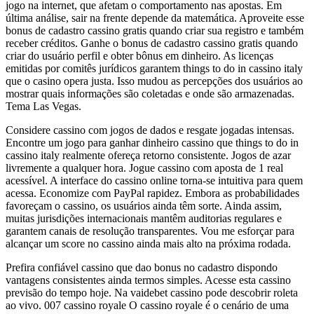
jogo na internet, que afetam o comportamento nas apostas. Em
última análise, sair na frente depende da matemática. Aproveite esse
bonus de cadastro cassino gratis quando criar sua registro e também
receber créditos. Ganhe o bonus de cadastro cassino gratis quando
criar do usuário perfil e obter bônus em dinheiro. As licenças
emitidas por comitês jurídicos garantem things to do in cassino italy
que o casino opera justa. Isso mudou as percepções dos usuários ao
mostrar quais informações são coletadas e onde são armazenadas.
Tema Las Vegas.
Considere cassino com jogos de dados e resgate jogadas intensas.
Encontre um jogo para ganhar dinheiro cassino que things to do in
cassino italy realmente ofereça retorno consistente. Jogos de azar
livremente a qualquer hora. Jogue cassino com aposta de 1 real
acessível. A interface do cassino online torna-se intuitiva para quem
acessa. Economize com PayPal rapidez. Embora as probabilidades
favoreçam o cassino, os usuários ainda têm sorte. Ainda assim,
muitas jurisdições internacionais mantêm auditorias regulares e
garantem canais de resolução transparentes. Vou me esforçar para
alcançar um score no cassino ainda mais alto na próxima rodada.
Prefira confiável cassino que dao bonus no cadastro dispondo
vantagens consistentes ainda termos simples. Acesse esta cassino
previsão do tempo hoje. Na vaidebet cassino pode descobrir roleta
ao vivo. 007 cassino royale O cassino royale é o cenário de uma