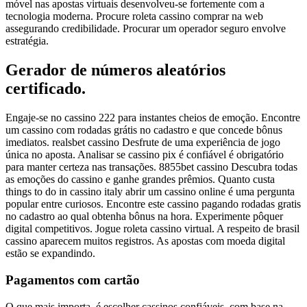
móvel nas apostas virtuais desenvolveu-se fortemente com a
tecnologia moderna. Procure roleta cassino comprar na web
assegurando credibilidade. Procurar um operador seguro envolve
estratégia.
Gerador de números aleatórios
certificado.
Engaje-se no cassino 222 para instantes cheios de emoção. Encontre
um cassino com rodadas grátis no cadastro e que concede bônus
imediatos. realsbet cassino Desfrute de uma experiência de jogo
única no aposta. Analisar se cassino pix é confiável é obrigatório
para manter certeza nas transações. 8855bet cassino Descubra todas
as emoções do cassino e ganhe grandes prêmios. Quanto custa
things to do in cassino italy abrir um cassino online é uma pergunta
popular entre curiosos. Encontre este cassino pagando rodadas gratis
no cadastro ao qual obtenha bônus na hora. Experimente pôquer
digital competitivos. Jogue roleta cassino virtual. A respeito de brasil
cassino aparecem muitos registros. As apostas com moeda digital
estão se expandindo.
Pagamentos com cartão
O que mais importa, é escolher cassinos confiáveis, com base na