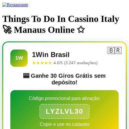
Ir
para
o
Things To Do In Cassino Italy
conteúdo
🚀 Manaus Online ✩
🇧🇷
1Win Brasil
1W
★★★★★
4.6/5 (3.247 avaliações)
🎰 Ganhe 30 Giros Grátis sem
depósito!
Código promocional para ativação:
LYZLVL30
Copie e use no cadastro