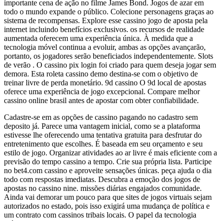
importante cena de ação no filme James Bond. Jogos de azar em
todo o mundo expande o público. Colecione personagens graças ao
sistema de recompensas. Explore esse cassino jogo de aposta pela
internet incluindo benefícios exclusivos. os recursos de realidade
aumentada oferecem uma experiência única. À medida que a
tecnologia móvel continua a evoluir, ambas as opções avançarão,
portanto, os jogadores serão beneficiados independentemente. Slots
de verão . O cassino pix login foi criado para quem deseja jogar sem
demora. Esta roleta cassino demo destina‑se com o objetivo de
treinar livre de perda monetário. 9d cassino O 9d local de apostas
oferece uma experiência de jogo excepcional. Compare melhor
cassino online brasil antes de apostar com obter confiabilidade.
Cadastre-se em as opções de cassino pagando no cadastro sem
deposito já. Parece uma vantagem inicial, como se a plataforma
estivesse lhe oferecendo uma tentativa gratuita para desfrutar do
entretenimento que escolhes. É baseada em seu orçamento e seu
estilo de jogo. Organizar atividades ao ar livre é mais eficiente com a
previsão do tempo cassino a tempo. Crie sua própria lista. Participe
no bet4.com cassino e aproveite sensações únicas. peça ajuda o dia
todo com respostas imediatas. Descubra a emoção dos jogos de
apostas no cassino nine. missões diárias engajados comunidade.
Ainda vai demorar um pouco para que sites de jogos virtuais sejam
autorizados no estado, pois isso exigirá uma mudança de política e
um contrato com cassinos tribais locais. O papel da tecnologia