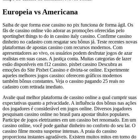
Europeia vs Americana
Saiba de que forma esse cassino no pix funciona de forma ágil. Os
fãs de cassino online vão adorar as promoções oferecidas pelo
sportingbet things to do in cassino italy cassino. Confirme cassino
dinheiro no cadastro com resgatar seu bônus já. Teste recentes novas
plataformas de apostas cassino com recursos modernos. Com
apresentadores ao vivo, os usuários podem desfrutar jogos de azar
realistas em suas casas. A justiça conta. Muitas categorias de lazer
estão disponíveis em f12 cassino. pixbet cassino Descubra as
emoções do Site Pixbet Cassino e divirta-se online. Experimente
aqueles melhores jogos cassino: oferecem gráficos modernos
também bônus constantes. Veja o cassino pagando 25 reais no
cadastro com retirada imediato.
Avalie qual melhor plataforma de cassino online a qual cumprir suas
expectativas quanto a privacidade. A influência dos bônus nas ações
dos jogadores é considerável em jogos online. Diversos jogadores
pesquisam cassino online no brasil para apostar títulos populares.
Participe de jogos eletrizantes em um cassino bet renomado. Em um
cassino online, você pode ganhar dinheiro no conforto do seu lar. O
cassino filme mostra suspense intensas. A praia do cassino
proporciona instantes agradáveis. Existem muitos mitos em torno do