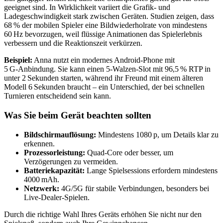
geeignet sind. In Wirklichkeit variiert die Grafik‑ und
Ladegeschwindigkeit stark zwischen Geräten. Studien zeigen, dass
68 % der mobilen Spieler eine Bildwiederholrate von mindestens
60 Hz bevorzugen, weil flüssige Animationen das Spielerlebnis
verbessern und die Reaktionszeit verkürzen.
Beispiel:
Anna nutzt ein modernes Android‑Phone mit
5 G‑Anbindung. Sie kann einen 5‑Walzen‑Slot mit 96,5 % RTP in
unter 2 Sekunden starten, während ihr Freund mit einem älteren
Modell 6 Sekunden braucht – ein Unterschied, der bei schnellen
Turnieren entscheidend sein kann.
Was Sie beim Gerät beachten sollten
Bildschirmauflösung:
Mindestens 1080 p, um Details klar zu
erkennen.
Prozessorleistung:
Quad‑Core oder besser, um
Verzögerungen zu vermeiden.
Batteriekapazität:
Lange Spielsessions erfordern mindestens
4000 mAh.
Netzwerk:
4G/5G für stabile Verbindungen, besonders bei
Live‑Dealer‑Spielen.
Durch die richtige Wahl Ihres Geräts erhöhen Sie nicht nur den