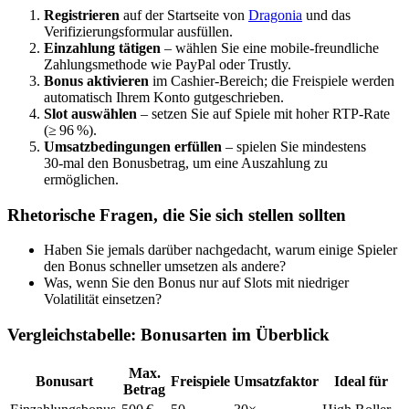
Registrieren
auf der Startseite von
Dragonia
und das
Verifizierungsformular ausfüllen.
Einzahlung tätigen
– wählen Sie eine mobile‑freundliche
Zahlungsmethode wie PayPal oder Trustly.
Bonus aktivieren
im Cashier‑Bereich; die Freispiele werden
automatisch Ihrem Konto gutgeschrieben.
Slot auswählen
– setzen Sie auf Spiele mit hoher RTP‑Rate
(≥ 96 %).
Umsatzbedingungen erfüllen
– spielen Sie mindestens
30‑mal den Bonusbetrag, um eine Auszahlung zu
ermöglichen.
Rhetorische Fragen, die Sie sich stellen sollten
Haben Sie jemals darüber nachgedacht, warum einige Spieler
den Bonus schneller umsetzen als andere?
Was, wenn Sie den Bonus nur auf Slots mit niedriger
Volatilität einsetzen?
Vergleichstabelle: Bonusarten im Überblick
Max.
Bonusart
Freispiele
Umsatzfaktor
Ideal für
Betrag