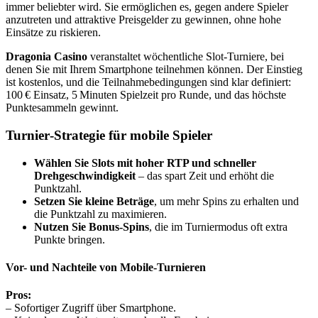
immer beliebter wird. Sie ermöglichen es, gegen andere Spieler
anzutreten und attraktive Preisgelder zu gewinnen, ohne hohe
Einsätze zu riskieren.
Dragonia Casino
veranstaltet wöchentliche Slot‑Turniere, bei
denen Sie mit Ihrem Smartphone teilnehmen können. Der Einstieg
ist kostenlos, und die Teilnahmebedingungen sind klar definiert:
100 € Einsatz, 5 Minuten Spielzeit pro Runde, und das höchste
Punktesammeln gewinnt.
Turnier‑Strategie für mobile Spieler
Wählen Sie Slots mit hoher RTP und schneller
Drehgeschwindigkeit
– das spart Zeit und erhöht die
Punktzahl.
Setzen Sie kleine Beträge
, um mehr Spins zu erhalten und
die Punktzahl zu maximieren.
Nutzen Sie Bonus‑Spins
, die im Turniermodus oft extra
Punkte bringen.
Vor- und Nachteile von Mobile‑Turnieren
Pros:
– Sofortiger Zugriff über Smartphone.