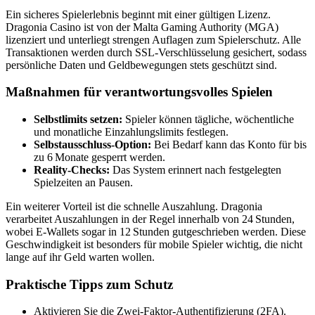
Ein sicheres Spielerlebnis beginnt mit einer gültigen Lizenz.
Dragonia Casino ist von der Malta Gaming Authority (MGA)
lizenziert und unterliegt strengen Auflagen zum Spielerschutz. Alle
Transaktionen werden durch SSL‑Verschlüsselung gesichert, sodass
persönliche Daten und Geldbewegungen stets geschützt sind.
Maßnahmen für verantwortungsvolles Spielen
Selbstlimits setzen:
Spieler können tägliche, wöchentliche
und monatliche Einzahlungslimits festlegen.
Selbstausschluss‑Option:
Bei Bedarf kann das Konto für bis
zu 6 Monate gesperrt werden.
Reality‑Checks:
Das System erinnert nach festgelegten
Spielzeiten an Pausen.
Ein weiterer Vorteil ist die schnelle Auszahlung. Dragonia
verarbeitet Auszahlungen in der Regel innerhalb von 24 Stunden,
wobei E‑Wallets sogar in 12 Stunden gutgeschrieben werden. Diese
Geschwindigkeit ist besonders für mobile Spieler wichtig, die nicht
lange auf ihr Geld warten wollen.
Praktische Tipps zum Schutz
Aktivieren Sie die Zwei‑Faktor‑Authentifizierung (2FA).