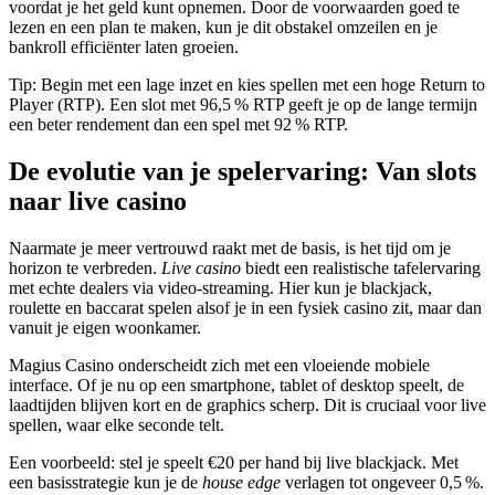
voordat je het geld kunt opnemen. Door de voorwaarden goed te
lezen en een plan te maken, kun je dit obstakel omzeilen en je
bankroll efficiënter laten groeien.
Tip: Begin met een lage inzet en kies spellen met een hoge Return to
Player (RTP). Een slot met 96,5 % RTP geeft je op de lange termijn
een beter rendement dan een spel met 92 % RTP.
De evolutie van je spelervaring: Van slots
naar live casino
Naarmate je meer vertrouwd raakt met de basis, is het tijd om je
horizon te verbreden.
Live casino
biedt een realistische tafelervaring
met echte dealers via video‑streaming. Hier kun je blackjack,
roulette en baccarat spelen alsof je in een fysiek casino zit, maar dan
vanuit je eigen woonkamer.
Magius Casino onderscheidt zich met een vloeiende mobiele
interface. Of je nu op een smartphone, tablet of desktop speelt, de
laadtijden blijven kort en de graphics scherp. Dit is cruciaal voor live
spellen, waar elke seconde telt.
Een voorbeeld: stel je speelt €20 per hand bij live blackjack. Met
een basisstrategie kun je de
house edge
verlagen tot ongeveer 0,5 %.