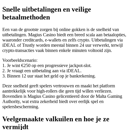
Snelle uitbetalingen en veilige
betaalmethoden
Een van de grootste zorgen bij online gokken is de snelheid van
uitbetalingen. Magius Casino biedt een breed scala aan betaalopties,
waaronder creditcards, e‑wallets en zelfs crypto. Uitbetalingen via
iDEAL of Trustly worden meestal binnen 24 uur verwerkt, terwijl
crypto‑transacties vaak binnen enkele minuten voltooid zijn.
Voorbeeldscenario:
1. Je wint €250 op een progressieve jackpot‑slot.
2. Je vraagt een uitbetaling aan via iDEAL.
3. Binnen 12 uur staat het geld op je bankrekening.
Deze snelheid geeft spelers vertrouwen en maakt het platform
aantrekkelijk voor high‑rollers die geen tijd willen verliezen.
Bovendien is Magius Casino gelicentieerd door de Malta Gaming
Authority, wat extra zekerheid biedt over eerlijk spel en
spelersbescherming.
Veelgemaakte valkuilen en hoe je ze
vermijdt